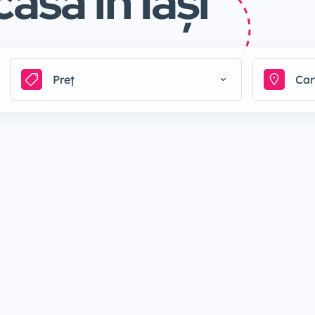
asă în Iași
Preț
Car