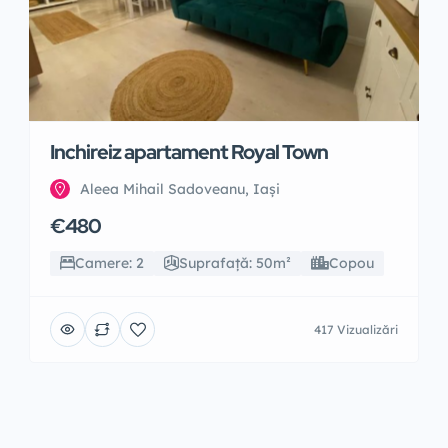
Inchireiz apartament Royal Town
Aleea Mihail Sadoveanu, Iași
€480
Camere: 2
Suprafață: 50m²
Copou
417 Vizualizări